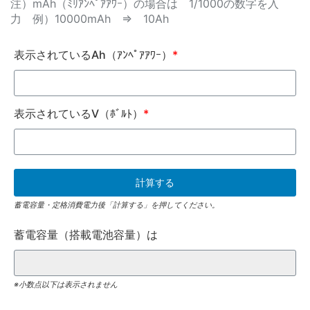
注）mAh（ﾐﾘｱﾝﾍﾟｱｱﾜｰ）の場合は 1/1000の数字を入
力 例）10000mAh ⇒ 10Ah
表示されているAh（ｱﾝﾍﾟｱｱﾜｰ）
*
表示されているV（ﾎﾞﾙﾄ）
*
蓄電容量・定格消費電力後「計算する」を押してください。
蓄電容量（搭載電池容量）は
※小数点以下は表示されません