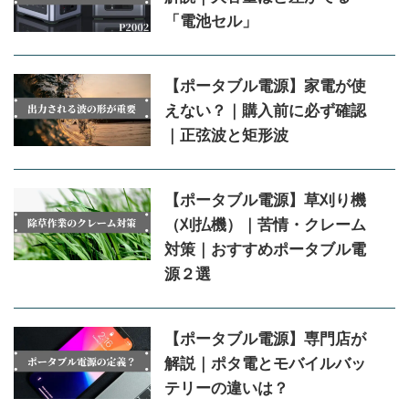
「電池セル」
【ポータブル電源】家電が使
えない？｜購入前に必ず確認
｜正弦波と矩形波
【ポータブル電源】草刈り機
（刈払機）｜苦情・クレーム
対策｜おすすめポータブル電
源２選
【ポータブル電源】専門店が
解説｜ポタ電とモバイルバッ
テリーの違いは？