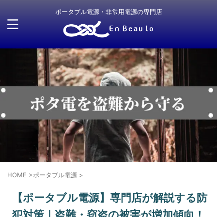
ポータブル電源・非常用電源の専門店
HOME
>
ポータブル電源
>
【ポータブル電源】専門店が解説する防
犯対策｜盗難・窃盗の被害が増加傾向！