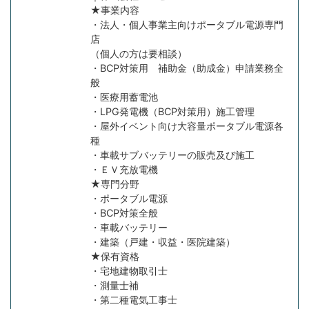
★事業内容
・法人・個人事業主向けポータブル電源専門
店
（個人の方は要相談）
・BCP対策用 補助金（助成金）申請業務全
般
・医療用蓄電池
・LPG発電機（BCP対策用）施工管理
・屋外イベント向け大容量ポータブル電源各
種
・車載サブバッテリーの販売及び施工
・ＥＶ充放電機
★専門分野
・ポータブル電源
・BCP対策全般
・車載バッテリー
・建築（戸建・収益・医院建築）
★保有資格
・宅地建物取引士
・測量士補
・第二種電気工事士